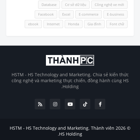
Database
Cơ sở dữ liệu
Công nghệ xe mới
Facebook
Excel
E-commerce
E-business
ebook
Internet
Honda
Gia đình
Font chữ
HSTM - HS Technology and Marketing. Chia sẻ kiến thức
công nghệ và marketing thực chiến, đồng hành cùng HS
Holding.
HSTM
- HS Technology and Marketing. Thành viên
© 2026
.
HS Holding