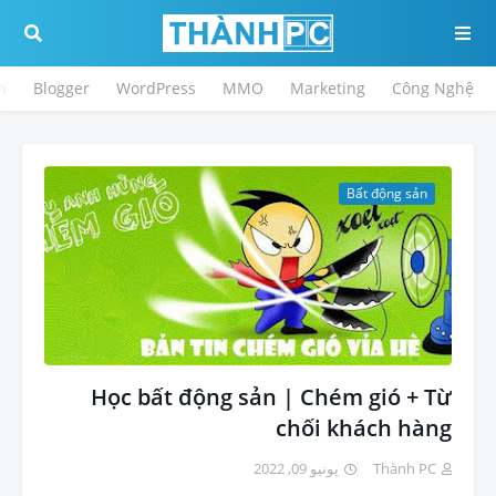
h
Blogger
WordPress
MMO
Marketing
Công Nghệ
Bất động sản
Học bất động sản | Chém gió + Từ
chối khách hàng
يونيو 09, 2022
Thành PC