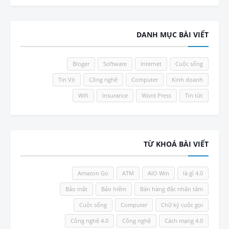
DANH MỤC BÀI VIẾT
Bloger
Software
Internet
Cuộc sống
Tin Vịt
Công nghệ
Computer
Kinh doanh
Wifi
Insurance
Word Press
Tin tức
TỪ KHOÁ BÀI VIẾT
Amazon Go
ATM
AIO Win
4.0 là gì
Bảo mật
Bảo hiểm
Bán hàng đắc nhân tâm
Cuộc sống
Computer
Chữ ký cuộc gọi
Công nghệ 4.0
Công nghệ
Cách mạng 4.0