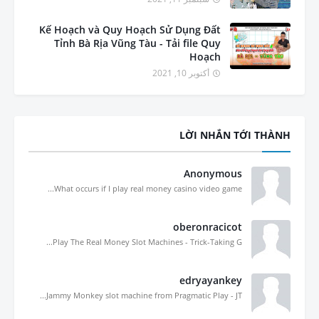
Kế Hoạch và Quy Hoạch Sử Dụng Đất
Tỉnh Bà Rịa Vũng Tàu - Tải file Quy
Hoạch
أكتوبر 10, 2021
LỜI NHẮN TỚI THÀNH
Anonymous
What occurs if I play real money casino video game...
oberonracicot
Play The Real Money Slot Machines - Trick-Taking G...
edryayankey
Jammy Monkey slot machine from Pragmatic Play - JT...