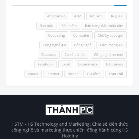
Amazon Go
ATM
AIO Win
4.0 là gì
Bảo mật
Bảo hiểm
Bán hàng đắc nhân tâm
Cuộc sống
Computer
Chữ ký cuộc gọi
Công nghệ 4.0
Công nghệ
Cách mạng 4.0
Database
Cơ sở dữ liệu
Công nghệ xe mới
Facebook
Excel
E-commerce
E-business
ebook
Internet
Honda
Gia đình
Font chữ
HSTM - HS Technology and Marketing. Chia sẻ kiến thức
công nghệ và marketing thực chiến, đồng hành cùng HS
Holding.