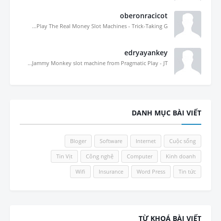
oberonracicot
Play The Real Money Slot Machines - Trick-Taking G...
edryayankey
Jammy Monkey slot machine from Pragmatic Play - JT...
DANH MỤC BÀI VIẾT
Bloger
Software
Internet
Cuộc sống
Tin Vịt
Công nghệ
Computer
Kinh doanh
Wifi
Insurance
Word Press
Tin tức
TỪ KHOÁ BÀI VIẾT