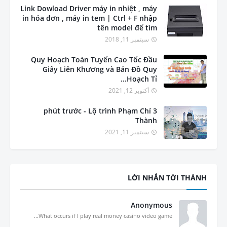
Link Dowload Driver máy in nhiệt , máy
in hóa đơn , máy in tem | Ctrl + F nhập
tên model để tìm
سبتمبر 11, 2018
Quy Hoạch Toàn Tuyến Cao Tốc Đầu
Giây Liên Khương và Bản Đồ Quy
Hoạch Tỉ...
أكتوبر 12, 2021
3 phút trước - Lộ trình Phạm Chí
Thành
سبتمبر 11, 2021
LỜI NHẮN TỚI THÀNH
Anonymous
What occurs if I play real money casino video game...